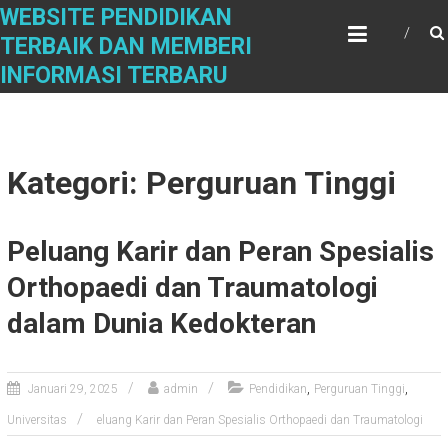
Skip
WEBSITE PENDIDIKAN
to
TERBAIK DAN MEMBERI
content
INFORMASI TERBARU
Kategori: Perguruan Tinggi
Peluang Karir dan Peran Spesialis
Orthopaedi dan Traumatologi
dalam Dunia Kedokteran
,
,
Januari 29, 2025
admin
Pendidikan
Perguruan Tinggi
Universitas
eluang Karir dan Peran Spesialis Orthopaedi dan Traumatologi