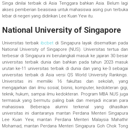
Singa dinilai terbaik di Asia Tenggara bahkan Asia. Belum lagi
akses pemberian beasiswa untuk mahasiswa asing pun terbuka
lebar di negeri yang didirikan Lee Kuan Yew itu.
National University of Singapore
Universitas terbaik
ibcbet
di Singapura layak disematkan pada
National University of Singapore (NUS). Universitas tertua dan
terbesar di Singapura ini berulangkali masuk ke jajaran 30 besar
universitas terbaik dunia dan bahkan pada tahun 2023 masuk
urutan ke-11 universitas terbaik di dunia dan yang ke-3 sebagai
universitas terbaik di Asia versi QS World University Rankings.
Universitas ini memiliki 16 fakultas dan sekolah, yang
mengajarkan dari ilmu sosial, bisnis, komputer, kedokteran gigi,
teknik, hukum, sampai ilmu kedokteran. Program MBA NUS juga
termasuk yang bermutu paling baik dan menjadi incaran para
mahasiswa. Beberapa alumni terkenal yang dihasilkan
universitas ini diantaranya mantan Perdana Menteri Singapura
Lee Kuan Yew, mantan Perdana Menteri Malaysia Mahathir
Mohamad, mantan Perdana Menteri Singapura Goh Chok Tong